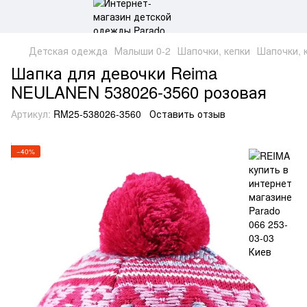
Детская одежда
Малыши 0-2
Шапочки, кепки
Шапочки, 
Шапка для девочки Reima
NEULANEN 538026-3560 розовая
Артикул:
RM25-538026-3560
Оставить отзыв
−40%