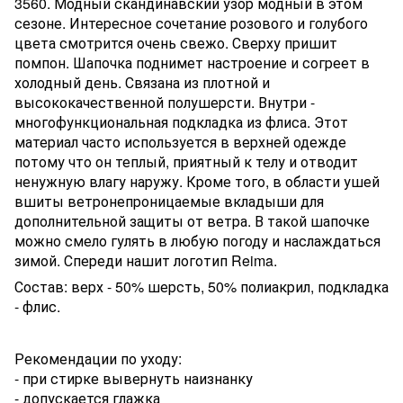
3560. Модный скандинавский узор модный в этом
сезоне. Интересное сочетание розового и голубого
цвета смотрится очень свежо. Сверху пришит
помпон. Шапочка поднимет настроение и согреет в
холодный день. С
вязана из плотной и
высококачественной полушерсти. Внутри -
многофункциональная подкладка из флиса. Этот
материал часто используется в верхней одежде
потому что он теплый, приятный к телу и отводит
ненужную влагу наружу.
Кроме того, в области ушей
вшиты
ветронепроницаемые вкладыши для
дополнительной защиты от ветра.
В такой шапочке
можно смело гулять в любую погоду и наслаждаться
зимой.
Спереди нашит логотип
Reima.
Состав: верх - 50% шерсть, 50% полиакрил, подкладка
- флис.
Рекомендации по уходу:
- при стирке вывернуть наизнанку
- допускается глажка