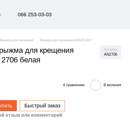
066 253-03-03
с
Крыжма для крещения
Крыжма для крещения ANGELSKY
крыжма для крещения
Артикул
AN2706
2706 белая
К сравнению
В желания
упить
Быстрый заказ
й отзыв или комментарий