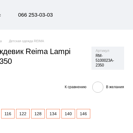
066 253-03-03
с
да
Детская одежда REIMA
ждевик Reima Lampi
Артикул
RM-
350
5100023A-
2350
К сравнению
В желания
116
122
128
134
140
146