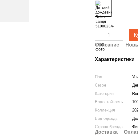
К
Описание
Новы
Характеристики
Пол
Ун
Сезон
Де
Категория
Re
Водостойкость
10
Коллекция
20
Вид одежды
До
Страна бренда
Фи
Доставка
Опла