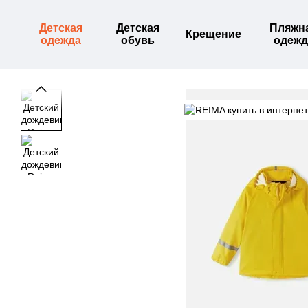
Перейти к основному контенту
Детская
Детская
Пляжн
Крещение
одежда
обувь
одежд