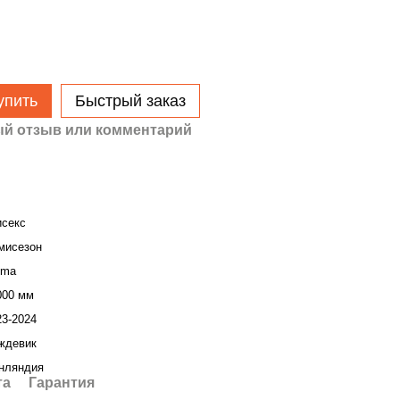
упить
Быстрый заказ
й отзыв или комментарий
исекс
мисезон
ima
000 мм
23-2024
ждевик
нляндия
та
Гарантия