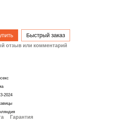
упить
Быстрый заказ
й отзыв или комментарий
исекс
ма
23-2024
кавицы
нляндия
та
Гарантия