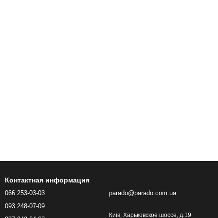
Контактная информация
066 253-03-03
parado@parado.com.ua
093 248-07-09
Київ, Харьковское шоссе, д.19