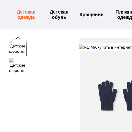
Перейти к основному контенту
Детская
Детская
Пляжн
Крещение
одежда
обувь
одежд