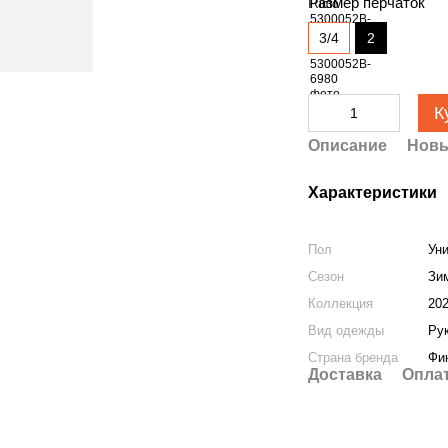
Размер перчаток
3/4
2
К
Описание
Новы
Характеристики
Пол
Ун
Сезон
Зи
Коллекция
20
Вид одежды
Ру
Страна бренда
Фи
Доставка
Опла