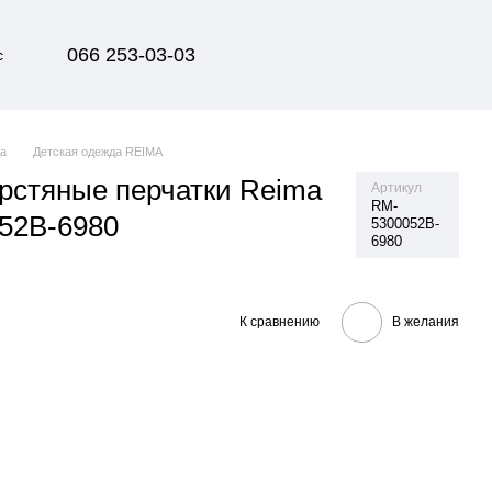
066 253-03-03
с
да
Детская одежда REIMA
рстяные перчатки Reima
Артикул
RM-
52B-6980
5300052B-
6980
К сравнению
В желания